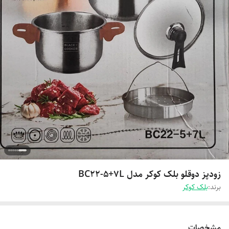
زودپز دوقلو بلک کوکر مدل BC22-5+7L
برند:
بلک کوکر
مشخصات