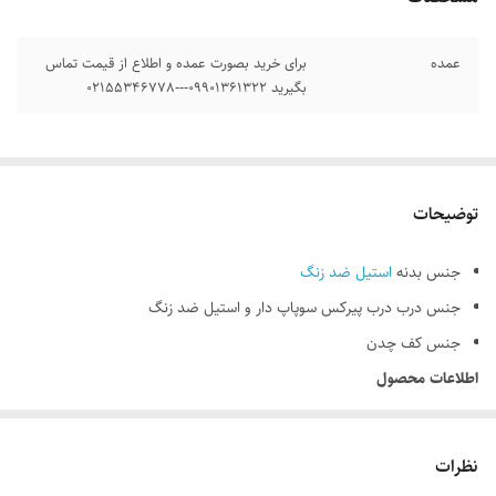
عمده
برای خرید بصورت عمده و اطلاع از قیمت تماس
بگیرید 09901361322---02155346778
توضیحات
جنس بدنه
استیل ضد زنگ
جنس درب
درب پیرکس سوپاپ دار و استیل ضد زنگ
جنس کف
چدن
اطلاعات محصول
برند
بلک کوکر
مشخصات کلی
نظرات
ظرفیت مخزن
5 و 7 لیتر