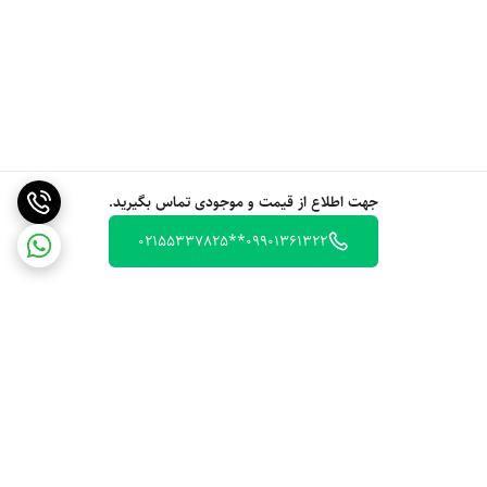
جهت اطلاع از قیمت و موجودی تماس بگیرید.
09901361322**02155337825
برگشت به بالا