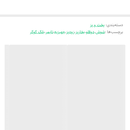
سایر مشخصات
شامل
دارای سبد بخارپز – دارای دماسنج – دارای درب پیرکس مشترک
دسته‌بندی
:
پخت و پز
برچسب‌ها :
شوش
،
دوقلو
،
بخارپز
،
زودپز
،
جهیزیه
،
تایمر
،
بلک کوکر