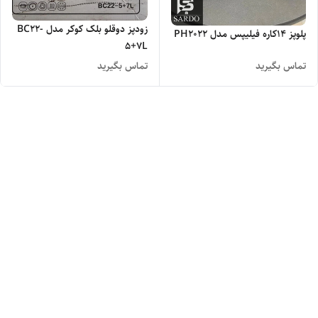
زودپز دوقلو بلک کوکر مدل BC22-
پلوپز 14کاره فیلیپس مدل PH2022
5+7L
تماس بگیرید
تماس بگیرید