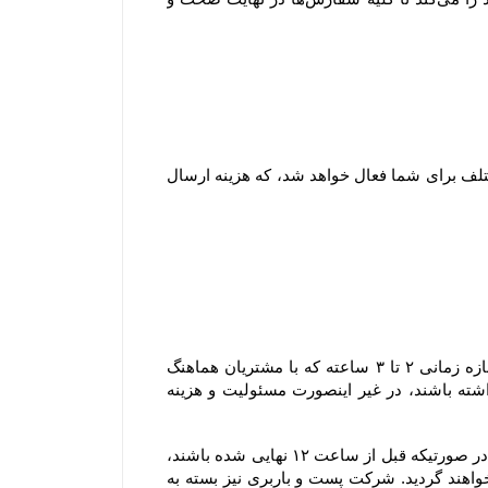
۱-۷ هنگام ثبت سفارش و پیش از پرداخت مبلغ سفارش، با توجه به شهر و میزان خرید امکان انتخاب روش های ارسال مختلف برای شما فعال خواهد شد، که هزینه ارسال 
۲-۸–سفارش های ارسالی شهر تهران به دلیل قابل پیش بینی نبودن مسائلی نظیر ترافیک یا حوداث غیر مترقبه، در یک بازه زمانی ۲ تا ۳ ساعته که با مشتریان هماهنگ 
خواهد شد، تحویل می گردند و مشتریان محترم لازم است که در بازه زمانی مشخص شده در محل تحویل کالا حضور داشته باشند، در غیر اینصورت مسئولیت و هزینه 
۳-۸–سفارش های ارسال شده توسط پست و باربری: سفارش هایی که قرار است از طریق پست یا باربری ارسال گردند، در صورتیکه قبل از ساعت ۱۲ نهایی شده باشند، 
در همان روز تحویل پست یا باربری خواهند شد، اما چنانچه بعد از این ساعت نهایی شده باشند، در روز کاری بعد تحویل خواهند گردید. شرکت پست و باربری نیز بسته به 