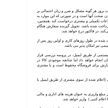
۲-۴– مشتریان در هنگام ثبت سفارش می بایست اطلاعات خود را دقیق وارد فرم سفارش نمایند، در غیراینصورت مسئولیت بروز هر گونه مشکل و ضرر و زیان احتمالی بر 
عهده ایشان می باشد. بنابراین درج آدرس، ایمیل و شماره تماس‌های همراه و ثابت توسط مشتری، به منزله مورد تایید بودن صحت آنها است و در صورتی که این موارد به 
صورت صحیح یا کامل درج نشده باشد، فروشگاه جهت اطمینان از صحت و قطعیت ثبت سفارش می‌تواند از مشتری، اطلاعات تکمیلی و بیشتری درخواست کند .همچنین، 
مشتریان می‌توانند نام، آدرس و تلفن شخص دیگری را برای تحویل گرفتن سفارش وارد کنند و اگر مبلغ سفارش از پیش پرداخت شده باشد، تحویل گیرنده سفارش هنگام 
۳-۴– روز کاری به معنی روز شنبه تا پنج شنبه هر هفته، به استثنای تعطیلات عمومی در ایران است و کلیه سفارش‏‌های ثبت شده در طول روزهای کاری و اولین روز پس از 
۴-۴–کلیه سفارش‌‏های ثبت شده در سایت فروشگاه به وسیله ارسال کد سفارش از طریق پیام کوتاه و پیش فاکتور سیستمی از طریق ایمیل، در پروسه بررسی قرار 
میگیرند. خرید شما از فروشگاه برای ما افتخار است و تیم فروشگاه سعی خود را در تحویل کالا خریداری شده مشتریان انجام خواهد داد اما چنانچه موجودی کالا در 
فروشگاه حتی پس از اقدام مشتری به سفارش‌‏گذاری به پایان برسد. حق کنسل کردن آن سفارش و یا استرداد وجه سفارش برای فروشگاه محفوظ است و یا مشتری 
۵-۴– در صورت بروز مشکل مانند اتمام موجودی کالا ، مبلغ پرداخت شده طی ۲۴ الی ۴۸ ساعت کاری به حساب مشتری (اعلام شده از سوی مشتری از طریق ایمیل یا 
۶-۴– یا انصراف مشتری از خرید ،زمانی که محصول بسته بندی و ارسال شده باشد مبلغ پرداخت شده با کسر ۲۰ درصد از مبلغ واریزی به عنوان هزینه های اداری و مالی 