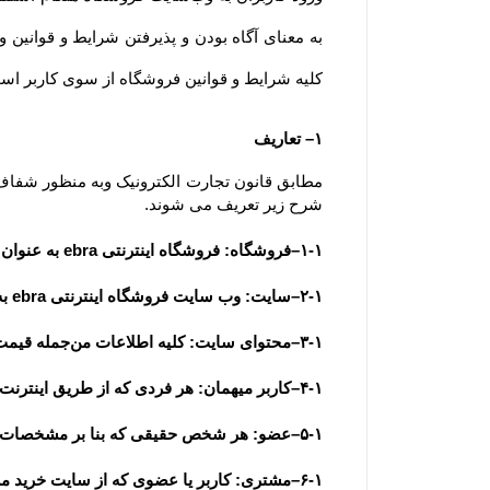
کلیه شرایط و قوانین فروشگاه از سوی کاربر است. ضمنا توجه 
۱– تعاریف
شرح زیر تعریف می شوند.
۱-۱–فروشگاه: فروشگاه اینترنتی ebra به عنوان فروشنده
۲-۱–سایت: وب سایت فروشگاه اینترنتی ebra به آدرس  www.ebra-home.ir
۳-۱–محتوای سایت: کلیه اطلاعات من‌جمله قیمت، متن، عکس، فیلم و مشخصات فنی محصولات یا کلیه مقالات و اخبار درج شده در سایت و وبلاگ
۴-۱–کاربر میهمان: هر فردی که از طریق اینترنت وارد سایت فروشگاه شده باشد، کاربر میهمان تلقی می شود.
۵-۱–عضو: هر شخص حقیقی که بنا بر مشخصات هویتی قابل استناد به عضویت سایت درآمده باشد، عضو تلقی می شود.
۶-۱–مشتری: کاربر یا عضوی که از سایت خرید می نماید.