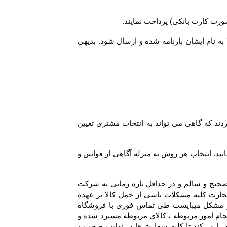
۲-۵–مشتریان ساکن سایر شهرها لازم است کل وجه سفارش خود را بصورت آنلاین یا کارت به کارت پرداخت نمایند تا کالا به نام ایشان بارنامه شده و ارسال شود. بدیهی 
۳-۶– در سایر استان ها، سفارش ها از سه طریق شرکت پست جمهوری اسلامی ایران ، باربری و تیپاکس ارسال می گردند که گاهی می تواند به انتخاب مشتری تعیین 
۴-۶– مشتریان می توانند در مرحله ثبت سفارش و استعلام، از بین روشهای ارسال ممکن، یک روش را به دلخواه انتخاب نمایند. انتخاب هر روش به منزله آگاهی از قوانین و 
۵-۶– در مواردی که ارسال توسط شرکت پست یا باربری انتخاب می گردد، مسئولیت فروشگاه تحویل سفارش بصورت صحیح و سالم و در حداقل بازه زمانی به شرکت 
پست یا باربری و ارسال کد پیگیری برای مشتری می باشد. در این موارد باتوجه به اینکه مطابق مواد ۳۸۶ و ۳۸۷ قانون تجارت کلیه مشکلات ناشی از حمل کالا بر عهده 
متصدی حمل و نقل بوده و فروشگاه مسئولیتی در قبال تاخیر در ارسال یا مشکلات احتمالی آن ندارد و در صورت بروز مشکل میبایست طی تماس فوری با فروشگاه 
اشکال اعلام شود و با هماهنگی فروشگاه صورتجلسه خسارت با شرکت متصدی حمل بار انجام شود .بدیهی است بعد از انجام امور مربوطه ، کالای مربوطه مسترد شده و 
در صورت موجود بودن کالای سفارش شده ، محصول سفارشی مجدد ارسال میشود. فروشگاه همواره نهایت تلاش خود را می‏‌کند تا کلیه سفارش‏‌ها در نهایت صحت و 