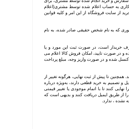
۷-۴– در صورت بروز هرگونه خطا نسبت به درج قیمت و ارزش ریالی کالاهای موجود در سایت فروشگاه، حق بلا اثر نمودن سفارش و خرید انجام شده توسط مشتری، برای 
فروشگاه محفوظ است. بدیهی است فروشگاه در اسرع وقت وجه دریافتی را به پرداخت کننده طی ۲۴ الی ۴۸ ساعت کاری به حساب اعلام شده توسط مشتری(اعلام 
شده از سوی مشتری از طریق ایمیل یا سایر راههای ارتباطی و صرفا اعلام کتبی) واریز و عودت می‌نماید و مشتری با خرید از سایت فروشگاه از این امر و کلیه قوانین 
۸-۴– با توجه به ثبت سیستمی سفارش، به هیچ عنوان امکان صدور فاکتور مجدد یا تغییر مشخصات آن از جمله تغییر فاکتوری که به نام شخص حقیقی صادر شده، به نام 
۹-۴–  از آنجا که فروشگاه یک وب ‌سایت خرده‌ فروشی آنلاین است، سفارش یک کالا به تعداد بالا، مغایر با هدف مصرف خریدار است، در صورت ثبت این مورد و یا 
سفارشاتی که با تعداد اقلام بالایی همراه هستند، فروشگاه مجاز است پیش از ارسال سفارش مشتریان ابتدا بررسی نموده و در صورت تایید، امکان فروش کالا اعلام می 
شود. در این موارد پرداخت وجه و تسویه، قبل از ارسال کالا الزامی است؛ درغیر اینصورت سفارشات با هماهنگی مشتری کنسل شده و در صورت واریز وجه، مبلغ پرداخت 
۱۰-۴– لازم به ذکر است افزودن کالا به سبد خرید به معنی رزرو کالا نیست و هیچ گونه حقی را برای مشتریان ایجاد نمی‌کند. همچنین تا پیش از ثبت نهایی، هرگونه تغییر از 
جمله تغییر در موجودی کالا یا قیمت، روی کالای افزوده شده به سبد خرید اعمال خواهد شد. بنابراین به مشتریانی که تمایل و تصمیم به خرید قطعی دارند، به‌ویژه درباره 
کالاهای در زمان فروش ویژه یا جشنواره که دارای محدودیت تعداد هستند، توصیه می‌شود در اسرع وقت سفارش خود را نهایی کنند تا با اتمام موجودی یا تغییر قیمتی 
کالاها روبرو نشوند. شایان ذکر است سفارش تنها زمانی نهایی می‌شود که کاربران کد رهگیری نهایی تکمیل سفارش خود را از طریق ایمیل دریافت کنند و بدیهی است که 