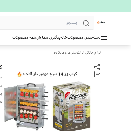
دسته‌بندی محصولات
خانه
پیگیری سفارش
همه محصولات
لوازم خانگی اِبرا
/
توستر،فر و مایکروفر
کب
بر
دس
بر
ع