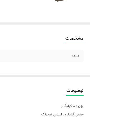
مشخصات
عمده
توضیحات
وزن : 8 کیلوگرم
جنس آتشگاه : استیل ضدزنگ