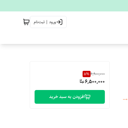
ورود | ثبت‌نام
5
%
6,900,000
6,500,000
افزودن به سبد خرید
برای خرید بصورت عمده و اطلاع از قیمت تماس بگیرید 09901361322--