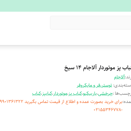
اب پز موتوردار آلاجام 14 سیخ
ند:
آلاجام
ته‌بندی
:
توستر،فر و مایکروفر
چسب‌ها :
چرخشی
،
باربیکیو
،
کباب پز
،
موتوردار
،
کبابپز
،
کباب
مده
:
-02155346778