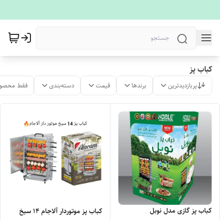
کباب پز
پربازدیدترین
برندها
قیمت
دسته‌بندی
فقط محصول
کباب پز گازی مدل نوبل
کباب پز موتوردار آلاجام 14 سیخ