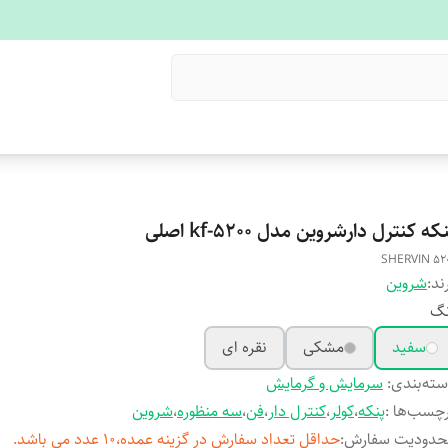
که کنترل دارشروین مدل kf-5200 اصلی
SHERVIN 52
ند:
شروین
نگ
سفید
مشکی
نقره ای
ته‌بندی
:
سرمایش و‌ گرمایش
چسب‌ها :
پنکه
،
کولر
،
کنترل دار
،
فن
،
سه منظوره
،
شروین
حدودیت سفارش
:
حداقل تعداد سفارش در گزینه عمده،10 عدد می باشد.