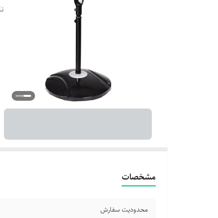
نک
مشخصات
محدودیت سفارش