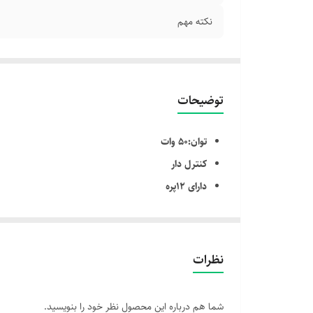
نکته مهم
توضیحات
توان:50 وات
کنترل دار
دارای 12پره
دارای تایمر
دارای تایمر قابل کنترل 7.5 ساعته
5 پره
نظرات
حجم باد دهی : 65 متر مکعب بر دقیقه
پنکه پایه دار(ایستاده),رومیزی,دیواری
شما هم درباره این محصول نظر خود را بنویسید.