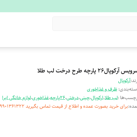
یس آرکوپال26 پارچه طرح درخت لب طلا
ند:
آرکوپال
ته‌بندی
:
ظرف و غذاخوری
چسب‌ها :
لب طلا
،
ارکوپال
،
چینی
،
درختی
،
26پارچه
،
غذاخوری
،
لوازم خانگی ابرا
مده
:
برای خرید بصورت عمده و اطلاع از قیمت تماس بگیرید 09901361322