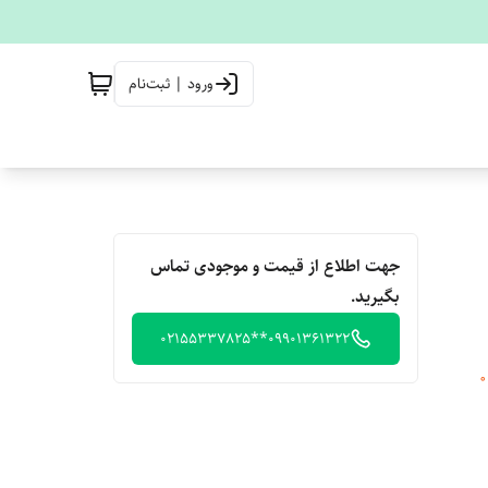
ورود | ثبت‌نام
جهت اطلاع از قیمت و موجودی تماس
بگیرید.
09901361322**02155337825