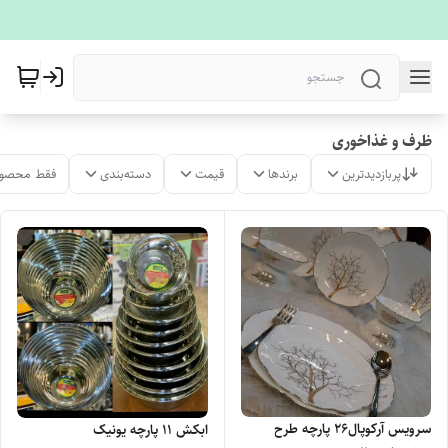
ظرف و غذاخوری
پربازدیدترین
برندها
قیمت
دسته‌بندی
فقط محصول
سرویس آرکوپال26 پارچه طرح
ابکش 11 پارچه یونیک