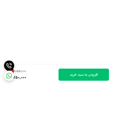
9
%
8,550,000
افزودن به سبد خرید
7,750,000