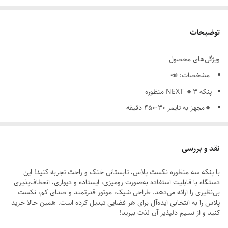
توضیحات
ویژگی‌های محصول
مشخصات: 📣
پنکه NEXT 🔸3 منظوره
🔸مجهز به تایمر 30-450 دقیقه
🔸ارتفاع 107-125 سانتی‌متر
🔸دارای 7 پروانه
نقد و بررسی
🔸دارای 3 سرعت
با پنکه سه منظوره نکست پلاس، تابستانی خنک و راحت تجربه کنید! این
🔸 قدرت 40 وات 🔸
دستگاه با قابلیت استفاده به‌صورت رومیزی، ایستاده و دیواری، انعطاف‌پذیری
دارای ریموت
بی‌نظیری را ارائه می‌دهد. طراحی شیک، موتور قدرتمند و صدای کم، نکست
پلاس را به انتخابی ایده‌آل برای هر فضایی تبدیل کرده است. همین حالا خرید
کنید و از نسیم دلپذیر آن لذت ببرید!