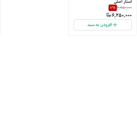
استار اصلی
7
%
6,750,000
6,250,000
افزودن به سبد