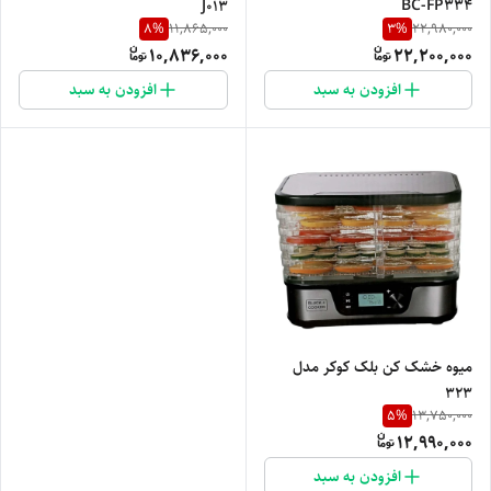
BC-FP334
J013
8
%
3
%
11,865,000
22,980,000
10,836,000
22,200,000
افزودن به سبد
افزودن به سبد
میوه خشک کن بلک کوکر مدل
323
5
%
13,750,000
12,990,000
افزودن به سبد