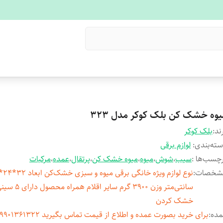
یوه خشک کن بلک کوکر مدل 323
ند:
بلک کوکر
ته‌بندی
:
لوازم برقی
چسب‌ها :
سیب
،
شوش
،
میوه
،
میوه خشک کن
،
پرتقال
،
عمده
،
مرکبات
شخصات
:
سانتی‌متر وزن ۳۹۰۰ گرم سای
خشک کردن
مده
: