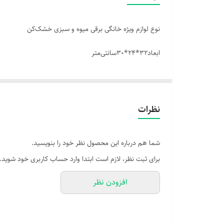
نوع لوازم ویژه خانگی برقی میوه و سبزی خشک‌کن
ابعاد
۳۲*۲۴*۳0سانتی‌متر
وزن ۳۹۰۰ گرم
سایر اقلام همراه محصول دارای ۵ سینی جهت خشک کردن
نظرات
شما هم درباره این محصول نظر خود را بنویسید.
طول سیم 45 سانتی متر
برای ثبت نظر، لازم است ابتدا وارد حساب کاربری خود شوید.
توان 380 وات
افزودن نظر
جنس بدنه پلاستیک