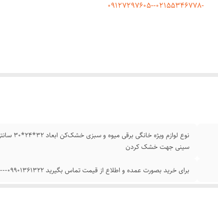
-02155346778--09127297605
سینی جهت خشک کردن
برای خرید بصورت عمده و اطلاع از قیمت تماس بگیرید 09901361322---02155346778--09127297605