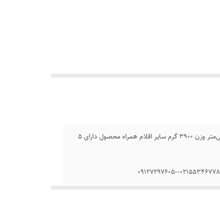
نوع لوازم ویژه خانگی برقی میوه و سبزی خشک‌کن ابعاد ۳۲*۲۴*۳۰ سانتی‌متر وزن ۳۹۰۰ گرم سایر اقلام همراه محصول دارای ۵