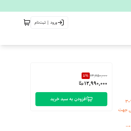
ورود | ثبت‌نام
5
%
13,750,000
12,990,000
افزودن به سبد خرید
نوع لوازم ویژه خانگی برقی میوه و سبزی خشک‌کن ابعاد ۳۲*۲۴*۳۰
ر اقلام همراه محصول دارای ۵ سینی جهت
برای خرید بصورت عمده و اطلاع از قیمت تماس بگیرید 09901361322--