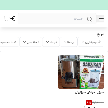
مربع
جدیدترین
برندها
قیمت
دسته‌بندی
فقط محصولات
سبزی خردکن سبزایران
9
%
4,680,000