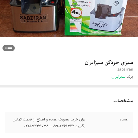
سبزی خردکن سبزایران
sabz iran
برند:
سبزایران
مشخصات
عمده
برای خرید بصورت عمده و اطلاع از قیمت تماس
بگیرید 09901361322---02155346778