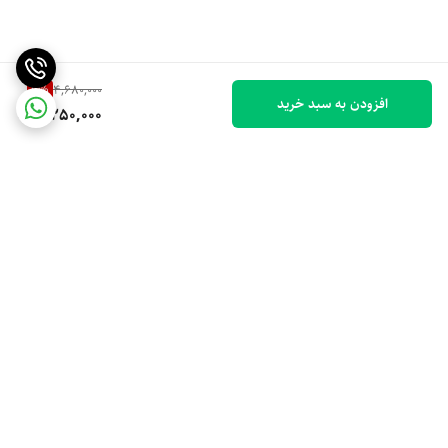
9
%
4,680,000
افزودن به سبد خرید
4,250,000
برگشت به بالا