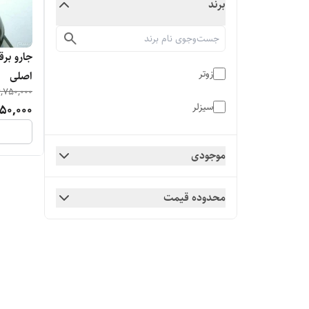
برند
زوتر
اصلی
,750,000
سیزلر
50,000
موجودی
محدوده قیمت