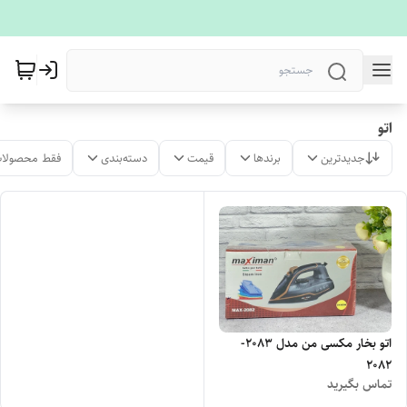
اتو
جدیدترین
برندها
قیمت
دسته‌بندی
فقط محصولات
اتو بخار مکسی من مدل 2083-
2082
تماس بگیرید