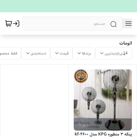
اتومات
پربازدیدترین
برندها
قیمت
دسته‌بندی
فقط محصول
پنکه 3 منظوره KPG مدل kf-4600