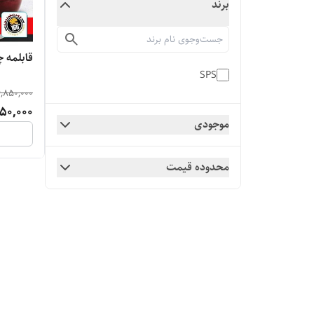
برند
قابلمه چدن 10پ
SPS
,850,000
50,000
موجودی
محدوده قیمت