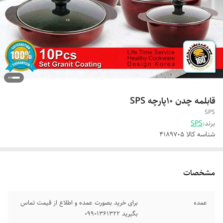
قابلمه چدن 10پارچه SPS
SPS
برند:
SPS
شناسه کالا
4189705
مشخصات
عمده
برای خرید بصورت عمده و اطلاع از قیمت تماس
بگیرید 09901361322