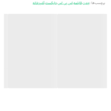
برچسب‌ها :
چدن
،
قابلمه
،
اس پی اس
،
دایکست
،
آشپزخانه