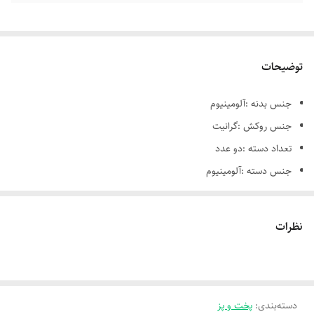
توضیحات
جنس بدنه :آلومینیوم
جنس روکش :گرانیت
تعداد دسته :دو عدد
جنس دسته :آلومینیوم
امکانات ظاهری :در
نظرات
دسته‌بندی
:
پخت و پز