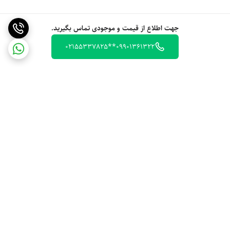
جهت اطلاع از قیمت و موجودی تماس بگیرید.
09901361322**02155337825
برگشت به بالا