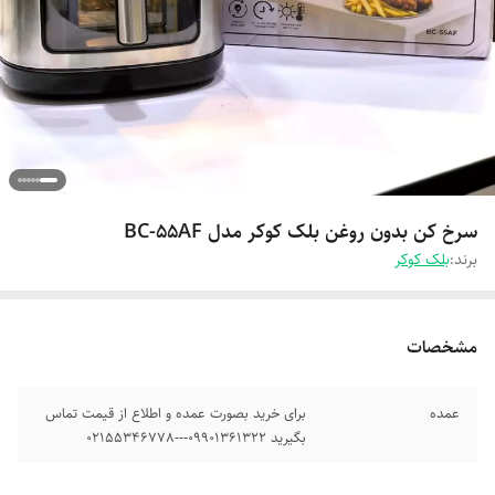
سرخ کن بدون روغن بلک کوکر مدل BC-55AF
برند:
بلک کوکر
مشخصات
عمده
برای خرید بصورت عمده و اطلاع از قیمت تماس
بگیرید 09901361322---02155346778