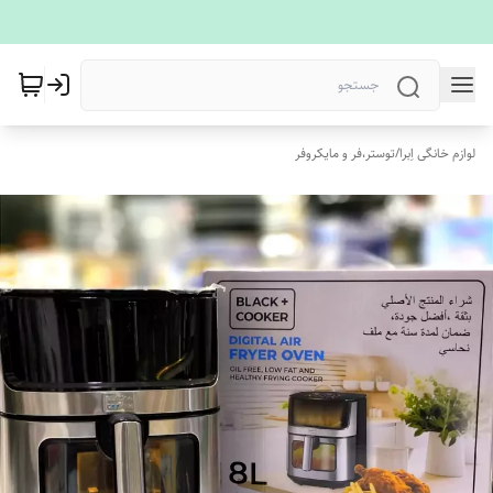
لوازم خانگی اِبرا
/
توستر،فر و مایکروفر