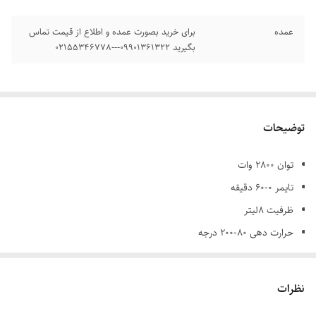
عمده
برای خرید بصورت عمده و اطلاع از قیمت تماس
بگیرید 09901361322---02155346778
توضیحات
توان ۲8۰۰ وات
تایمر ۰-۶۰ دقیقه
ظرفیت 8لیتر
حرارت دهی ۸۰-۲۰۰ درجه
ظرف نچسب
جنس محفظه داخلی استیل ضد زنگ
نظرات
تعداد برنامه پخت ۱۰