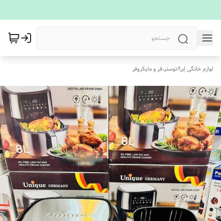
لوازم خانگی اِبرا
/
توستر،فر و مایکروفر