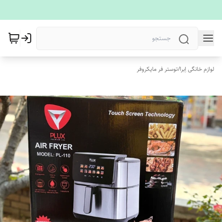
لوازم خانگی اِبرا
/
توستر فر مایکروفر