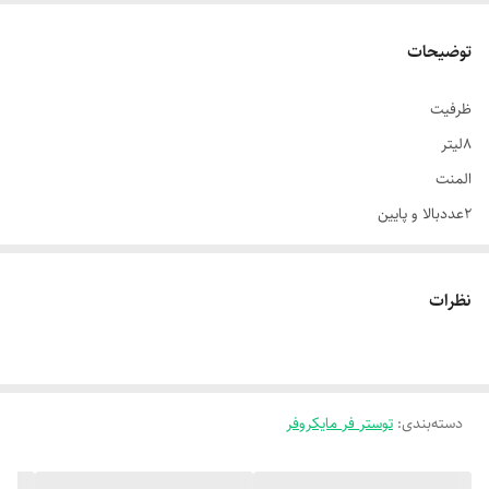
توضیحات
ظرفیت
۸لیتر
المنت
۲عددبالا و پایین
سبد
از نوع جدا شونده گرانیتی نچسب
نظرات
مانیتور
رنگی منو بزرگ
پوشش بدنه
استیل
دسته‌بندی
:
توستر فر مایکروفر
میزان دما