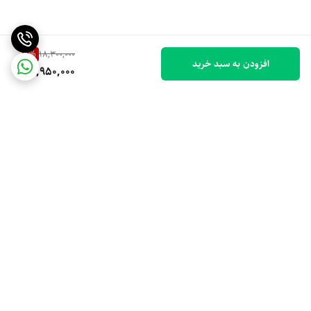
🧰 اقلام همراه
1
%
18,300,000
افزودن به سبد خرید
17,950,000
2 میکروفون بی‌سیم
ریموت کنترل
کابل شارژ USB / Type-C
دفترچه راهنما
برگشت به بالا
اسپیکر ZQS-10221 با توان بالا، باتری بزرگ، نورپردازی جذاب و امکانات کامل،
انتخابی حرفه‌ای و قدرتمند برای پخش موسیقی در جمع‌های بزرگ و