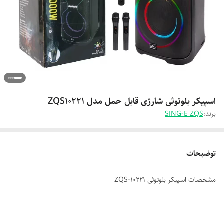
اسپیکر بلوتوثی شارژی قابل حمل مدل ZQS10221
برند:
SING-E ZQS
توضیحات
مشخصات اسپیکر بلوتوثی ZQS-10221