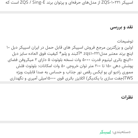
اسپیکر ZQS-10221 از مدل‌های حرفه‌ای و پرتوان برند ZQS / Sing-E است که
برای استفاده در مهمانی‌ها، اجراهای فضای باز، سالن‌ها و مراسم طراحی شده و
صدایی شفاف، قدرتمند و پویا ارائه می‌دهد.
نقد و بررسی
توضیحات
اولین و بزرگترین مرجع فروش اسپیکر های قابل حمل در ایران اسپیکر دبل 10
🎶 اتصال و پخش
اینچ برند معتبر مدلzqs10221 *آکبند و پلم* کیفیت فوق العاده سایز دبل
10اینچ باتری لیتیوم قدرت 5000 وات نسخه بلوتوث 5 دارای 2 میکروفن فضای
پوشش دهی 150 تا 200 متر توان خروجی 50 وات امکانات: بلوتوث فلش
مموری رادیو ای یو ایکس رقص نور جذاب و حساس به صدا قابلیت ویژه
TWS(جفت سازی با یکدیگر) اکلایزر باتری قوی 15000میلی آمپری و نگهداری
نوع اتصال: بلوتوث 5.0
شارژ به مدت6ساعت، با پاور بانک (24 الی 48 ساعت)پخش مداوم قابلیت
شارژ با شارژر موبایل/شارژر فندکی/پاور بانک و...
پشتیبانی از: USB، کارت حافظه TF، رادیو FM
نظرات
مقدار:
قابلیت TWS: دارد (اتصال دو اسپیکر به‌صورت بی‌سیم برای صدای استریو)
1 عددی
برند:
پشتیبانی از ورودی میکروفون: دارد
zqs
پشتیبانی از AUX: دارد
دسته‌بندی
:
اسپیکر