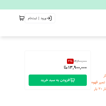
ورود | ثبت‌نام
4
%
14,600,000
13,900,000
ار
افزودن به سبد خرید
خار تمپر قهوه