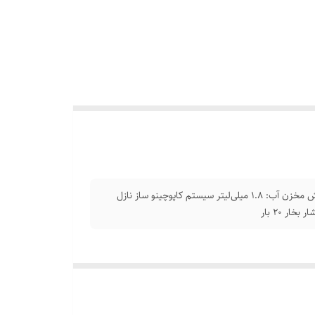
توان مصرفی 1200 وات جنس بدنه استیل سیستم خاموشی خودکار گنجایش مخزن آب: 1.8 میلی‌لیتر سیستم کاپوچینو ساز نازل