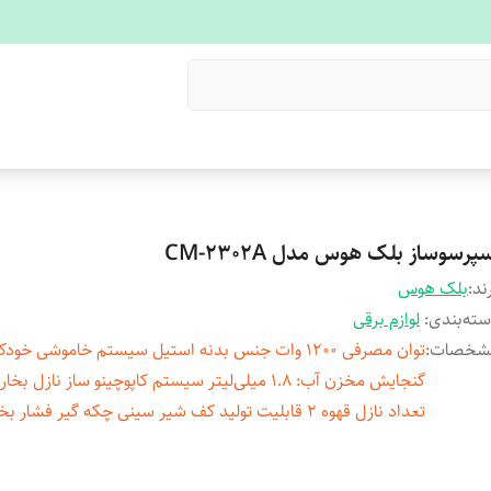
پرسوساز بلک هوس مدل CM-2302A
ند:
بلک هوس
ته‌بندی
:
لوازم برقی
شخصات
:
توان مصرفی 1200 وات جنس بدنه استیل سیستم خاموشی خودک
گنجایش مخزن آب: 1.8 میلی‌لیتر سیستم کاپوچینو ساز نازل ب
تعداد نازل قهوه 2 قابلیت تولید کف شیر سینی چکه گیر فشار بخار 20 بار