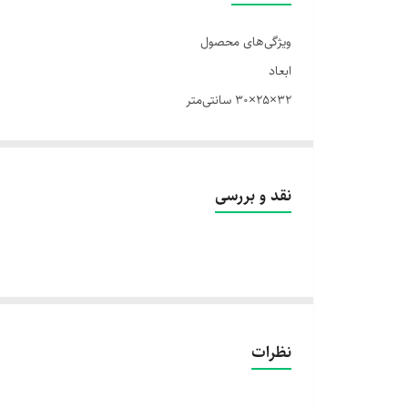
ویژگی‌های محصول
ابعاد
32×25×30 سانتی‌متر
صفحه نمایش
ندارد
نوع
نقد و بررسی
اسپرسوساز
توان مصرفی
1200 وات
جنس بدنه
استیل
نظرات
سیستم خاموشی خودکار
دارد