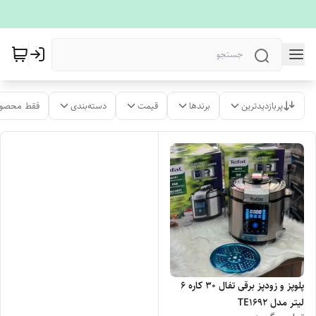
پربازدیدترین
برندها
قیمت
دسته‌بندی
فقط محصول
پلوپز و زودپز برقی تفال 30 کاره 6
لیتر مدل TE1692