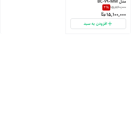
مدل BC-790MM
4
%
15,860,000
15,100,000
افزودن به سبد