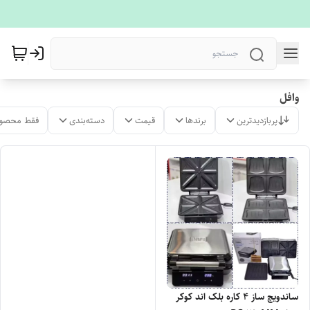
وافل
پربازدیدترین
برندها
قیمت
دسته‌بندی
فقط محصول
ساندویچ ساز 4 کاره بلک اند کوکر