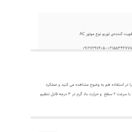
ازد . کیفیت آن را در استفادە هم به وضوح مشاهده می کنید و عملکرد
بسیار فوق العاده آن بالاتر از یک مصرف خانگی برای این دستگاه است این سشوار بلک کوکر را میتوان در سالن ها هم استفاده کرد. تولید باد سرد با سرعت 2 سطح و حرارت باد گرم در 3 درجه قابل تنظیم
ر کارآمد وجود دارد. این ویژگی فرم ایجاد حالت دلخواه موی سر، بهتر
 عمر و ماندگاری آن است.