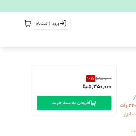
ورود | ثبت‌نام
10
%
5,950,000
5,350,000
ر
افزودن به سبد خرید
‌متر امکانات ابزار
برای خرید بصورت عمده و اطلاع از قیمت تماس بگیرید 09901361322--