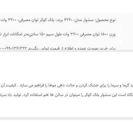
نوع محصول: سشوار مدل: 4220 برند: بلک کوکر توان مصرفی: 3200 وات
وزن ۱۵۰۰ توان مصرفی ۳۲۰۰ وات طول سیم ۱۵۰ سانتی‌متر امکانات ابزار تقویت کننده‌ی توربو نوع موتور AC
برای خرید بصورت عمده و اطلاع از قیمت تماس بگیرید 09901361322---02155346778--09127297605
 این دستگاه سشوار 3200 وات است. تولید گرما و سرما را برای خشک کردن و حالت دهی موها را فراهم می س
وجه به انتخاب و دلخواه خود میتوانید استفاده نمایید. قابلیت تولید باد سرد در این سشوار بسیا
سیستم قطع خودکار به هنگام اعمال حرارت بالا در دستگاه است و این امرسبب طول