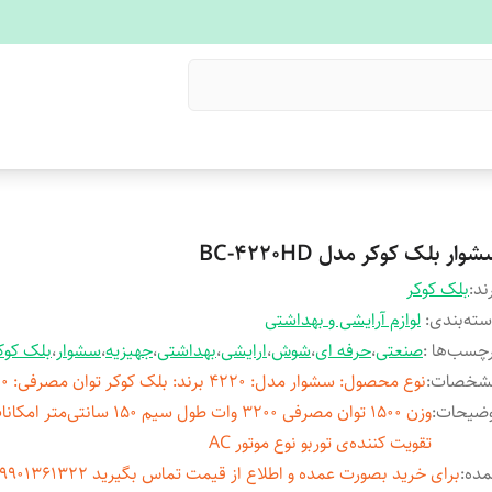
وار بلک کوکر مدل BC-4220HD
ند:
بلک کوکر
ته‌بندی
:
لوازم آرایشی و بهداشتی
چسب‌ها :
صنعتی
،
حرفه ای
،
شوش
،
ارایشی
،
بهداشتی
،
جهیزیه
،
سشوار
،
بلک کوک
شخصات
:
نوع محصول: سشوار مدل: 4220 برند: بلک کوکر توان مصرفی: 3200 وات
وضیحات
:
وزن ۱۵۰۰ توان مصرفی ۳۲۰۰ وات طول سیم ۱۵۰ سانتی
تقویت کننده‌ی توربو نوع موتور AC
مده
: