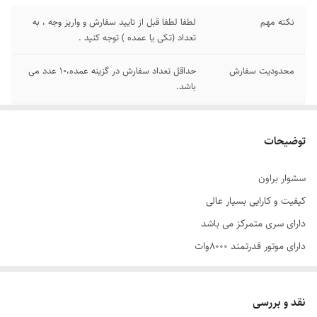
نکته مهم
لطفا لطفا قبل از تایید سفارش و واریز وجه ، به
تعداد (تکی یا عمده ) توجه کنید .
محدودیت سفارش
حداقل تعداد سفارش در گزینه عمده،10 عدد می
باشد.
توجه
توجه: حتما هنگام سفارش به تعداد (تکی یا عمده
) دقت فرمایید.
توضیحات
سشوار براون
کیفیت و کارایی بسیار عالی
دارای سری متمرکز می باشد
دارای موتور قدرتمند 8000وات
دارای باد سرد و گرم
رنگ بدنه مشکی مات
نقد و بررسی
به همراه آویز مخصوص در انتهای کابل برق