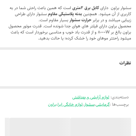
سشوار براون دارای
کابل برق ۲متری
است که همین باعث راحتی شما در به
مناسب برای استفاده در منزل، آرایشگاه های حرفه ای
کاربری از آن میشود. همچنین
بدنه پلاستیکی مقاوم
سشوار دارای طراحی
دارای 2 حالت سرعت متوسط و زیاد
زیبایی میباشد و در برابر
حرارت سشوار
بسیار مقاوم است.
محصول براون دارای فیلتر های هوای جدا شونده است. قدرت موتور محصول
موتور سنگین مناسب سالن داران
براون بالغ بر 8000W و از قدرت باد خوب و مناسبی برخوردار است که باعث
میشود راحتتر موهای خود را خشک کرده؛ یا حالت بدهید.
نظرات
دسته‌بندی
:
لوازم آرایشی و بهداشتی
برچسب‌ها :
گرمایشی
،
سشوار
،
لوازم خانگی ابرا
،
براون