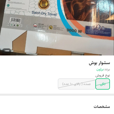
سشوار بوش
برند:
براون
نوع فروش
تکی
عمده ( بالای 10 عدد)
مشخصات