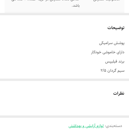
باشد.
توجه
توجه: حتما هنگام سفارش به تعداد (تکی یا عمده
) دقت فرمایید.
توضیحات
پوشش سرامیکی
دارای خاموشی خودکار
برند فیلیپس
سیم گردان 2/5
قابلیت تنظیم دما
مدلPHILIPS HP-6050
نظرات
میزان دما دستگاه از 80 تا 230 درجه سانتیگراد
دارای نمایشگر دیجیتال
ولتاژ110 تا 240 ولت
دسته‌بندی
:
لوازم آرایشی و بهداشتی