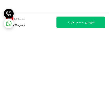
10
%
9,750,000
افزودن به سبد خرید
8,750,000
برگشت به بالا