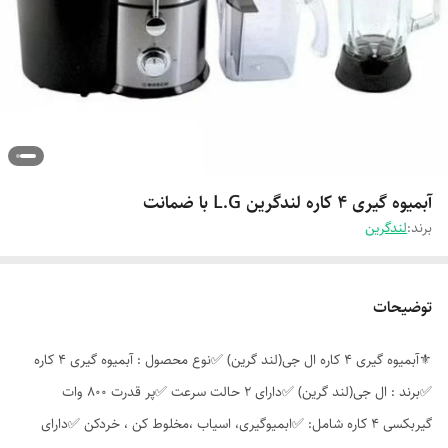
آبمیوه گیری ۴ کاره لندگرین L.G با ضمانت
برند:
لندگرین
توضیحات
⚜️آبمیوه گیری 4 کاره ال جی(لند گرین) ✅نوع محصول : آبمیوه گیری 4 کاره
✅برند : ال جی(لند گرین) ✅دارای 2 حالت سرعت ✅پر قدرت 800 وات
گیربکسی 4 کاره شامل: ✅ابمیوگیری، اسیاب ،مخلوط کن ، خردکن ✅دارای