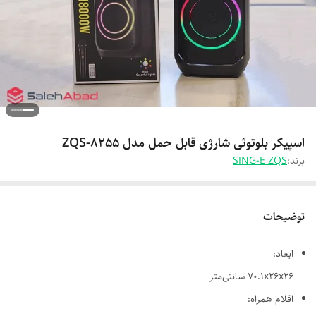
اسپیکر بلوتوثی شارژی قابل حمل مدل ZQS-8255
برند:
SING-E ZQS
توضیحات
ابعاد:
70.1x26x26 سانتی‌متر
اقلام همراه: