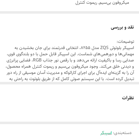
میکروفون بی‌سیم, ریموت کنترل
برند:
ZQS
نقد و بررسی
تعداد بلندگو:
توضیحات:
2
اسپیکر بلوتوثی ZQS مدل 8255، انتخابی قدرتمند برای جان بخشیدن به
رنگ:
مهمانی‌ها و دورهمی‌های شماست. این اسپیکر قابل حمل با دو بلندگوی قوی،
صدایی رسا و باکیفیت ارائه می‌دهد و با رقص نور جذاب RGB، فضایی پرانرژی
مشکی
و دیدنی خلق می‌کند. وجود میکروفون بی‌سیم و ریموت کنترل همراه محصول،
مدل اصلی:
آن را به گزینه‌ای ایده‌آل برای اجرای کارائوکه و مدیریت آسان موسیقی از راه دور
تبدیل کرده است. با این سیستم صوتی کامل که از طریق بلوتوث به راحتی به
8255
دستگاه‌های شما متصل می‌شود، هر مکانی را به مرکز جشن و شادی خود
تبدیل کنید.
منبع انرژی:
نظرات
باتری
نوع اتصال:
بلوتوث
وزن:
دسته‌بندی
:
اسپیکر