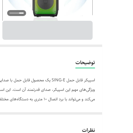
توضیحات
اسپیکر قابل حمل SING-E یک محصول قا
مدل ZQS8236 از طراحی زیبا و مدرنی برخوردار
است.
مشخصات ظاهری و فیزیکی
نظرات