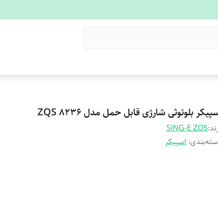
پیکر بلوتوثی شارژی قابل حمل مدل ZQS 8236
ند:
SING-E ZQS
ته‌بندی
:
اسپیکر