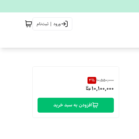
ورود | ثبت‌نام
4
%
10,550,000
10,100,000
افزودن به سبد خرید