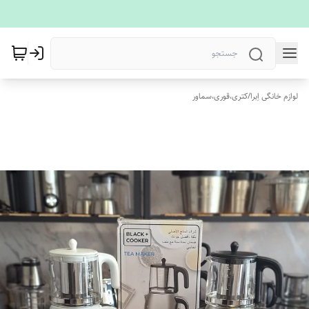
لوازم خانگی اِبرا
/
کتری،قوری،سماور