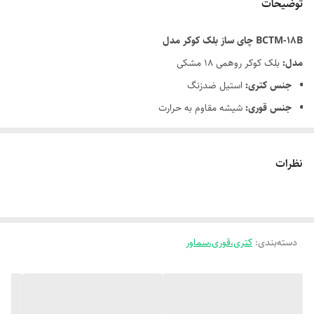
توضیحات
BCTM-18B چای ساز بلک کوکر مدل
مدل:
بلک کوکر روهمی 18 مشکی
جنس کتری:
استیل ضدزنگ
جنس قوری:
شیشه مقاوم به حرارت
توان مصرفی:
1800 وات
ظرفیت کتری:
1.7 لیتر
نظرات
ظرفیت قوری:
1 لیتر
سیستم ایمنی:
خاموشی خودکار
پایه چرخشی:
360 درجه
دسته‌بندی
:
کتری،قوری،سماور
چای‌ساز بلک کوکر روهمی مدل 18 مشکی با طراحی زیبا و عملکرد بالا،
انتخابی بی‌نظیر برای دوستداران چای است. این دستگاه با ترکیب کتری و
قوری روی هم، فضای کمتری اشغال کرده و برای آشپزخانه‌های مدرن
گزینه‌ای ایده‌آل محسوب می‌شود.