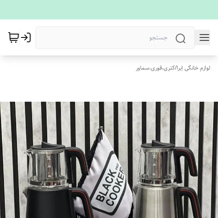
لوازم خانگی اِبرا
/
کتری،قوری،سماور