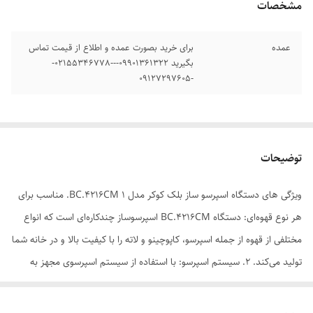
مشخصات
عمده
برای خرید بصورت عمده و اطلاع از قیمت تماس
بگیرید 09901361322---02155346778-
-09127297605
توضیحات
ویژگی های دستگاه اسپرسو ساز بلک کوکر مدل BC.4216CM 1. مناسب برای
هر نوع قهوه‌ای: دستگاه BC.4216CM اسپرسوساز چندکاره‌ای است که انواع
مختلفی از قهوه از جمله اسپرسو، کاپوچینو و لاته را با کیفیت بالا و در خانه شما
تولید می‌کند. 2. سیستم اسپرسو: با استفاده از سیستم اسپرسوی مجهز به
فناوری پیشرفته، این اسپرسو ساز به شما امکان می‌دهد تا اسپرسویی با کفیت
و خوشمزه تولید کنید. 3. قابلیت تنظیم دما و فشار آب: دستگاه BC.4216CM